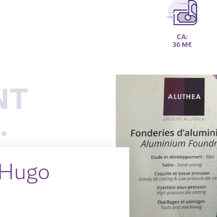
CA:
36 M€
NT
.
 Hugo