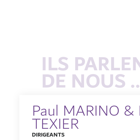
ILS PARLE
DE NOUS ..
Paul MARINO &
TEXIER
DIRIGEANTS